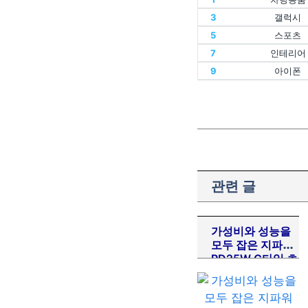
11
할인
3
갤럭시
1
차량용품
13
인텔
5
스포츠
11
할인
3
갤럭시
15
홈트
7
인테리어
13
인텔
5
스포츠
17
에어팟
9
아이폰
15
홈트
7
인테리어
19
폴드
17
에어팟
9
아이폰
19
폴드
관련 글
가성비와 성능을
모두 잡은 지파워
PD25W C타입 초
고속 충전기 케이
블 세트 리뷰