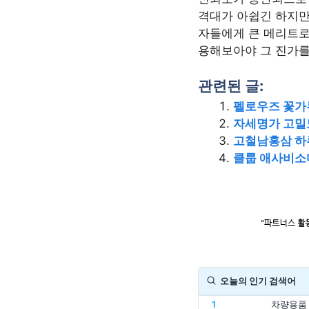
격대가 아쉽긴 하지만
자들에게 큰 메리트로
용해보아야 그 진가를 
관련된 글:
펠로우즈 꽃가
자세명가 고밀도
고철남홍삼 하
클룹 애사비소
오늘의 인기 검색어
1
차량용품