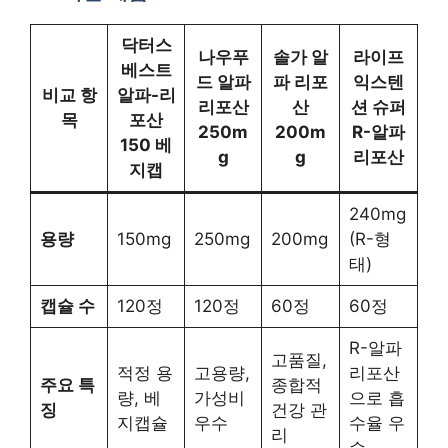
닥터스
나우푸
솔가 알
라이프
베스트
드 알파
파 리포
익스텐
비교 항
알파-리
리포산
산
션 슈퍼
목
포산
250m
200m
R-알파
150 베
g
g
리포산
지캡
240mg
용량
150mg
250mg
200mg
(R-형
태)
캡슐 수
120정
120정
60정
60정
R-알파
고품질,
적정 용
고용량,
리포산
주요 특
종합적
량, 베
가성비
으로 흡
징
건강 관
지캡슐
우수
수율 우
리
수