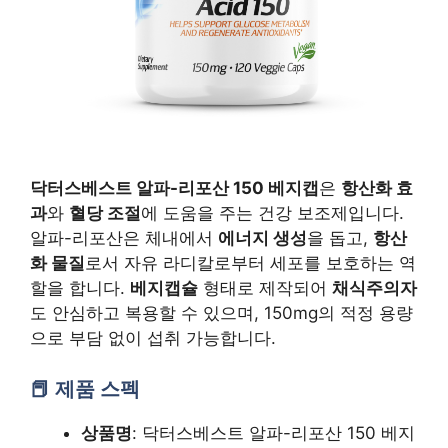
닥터스베스트 알파-리포산 150 베지캡
은
항산화 효
과
와
혈당 조절
에 도움을 주는 건강 보조제입니다.
알파-리포산은 체내에서
에너지 생성
을 돕고,
항산
화 물질
로서 자유 라디칼로부터 세포를 보호하는 역
할을 합니다.
베지캡슐
형태로 제작되어
채식주의자
도 안심하고 복용할 수 있으며, 150mg의 적정 용량
으로 부담 없이 섭취 가능합니다.
제품 스펙
상품명
: 닥터스베스트 알파-리포산 150 베지