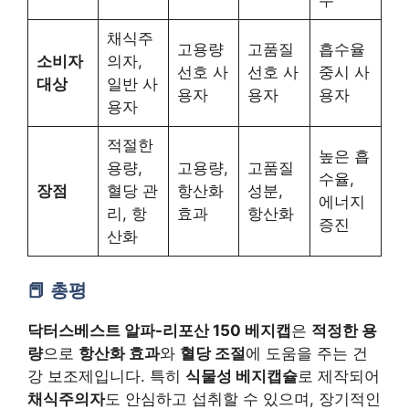
채식주
고용량
고품질
흡수율
소비자
의자,
선호 사
선호 사
중시 사
대상
일반 사
용자
용자
용자
용자
적절한
높은 흡
용량,
고용량,
고품질
수율,
장점
혈당 관
항산화
성분,
에너지
리, 항
효과
항산화
증진
산화
총평
닥터스베스트 알파-리포산 150 베지캡
은
적정한 용
량
으로
항산화 효과
와
혈당 조절
에 도움을 주는 건
강 보조제입니다. 특히
식물성 베지캡슐
로 제작되어
채식주의자
도 안심하고 섭취할 수 있으며, 장기적인