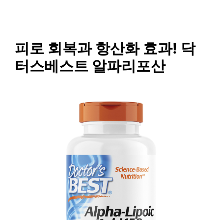
SAISO
컨
텐
츠
로
피로 회복과 항산화 효과! 닥
건
터스베스트 알파리포산
너
뛰
기