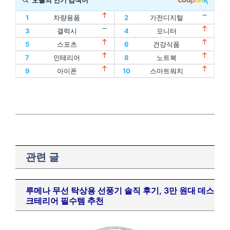
오늘의 인기 검색어
1
차량용품
2
가전디지털
11
할인
12
디지털기기
3
갤럭시
4
모니터
1
차량용품
2
가전디지털
13
인텔
14
oled
5
스포츠
6
건강식품
11
할인
12
디지털기기
3
갤럭시
4
모니터
15
홈트
16
아이패드
7
인테리어
8
노트북
13
인텔
14
oled
5
스포츠
6
건강식품
17
에어팟
18
맥북
9
아이폰
10
스마트워치
15
홈트
16
아이패드
7
인테리어
8
노트북
19
폴드
20
플립
17
에어팟
18
맥북
9
아이폰
10
스마트워치
19
폴드
20
플립
관련 글
루메나 무선 탁상용 선풍기 솔직 후기, 3만 원대 데스
크테리어 필수템 추천