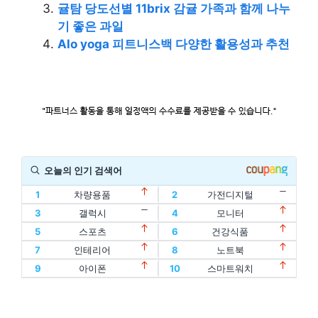
귤탐 당도선별 11brix 감귤 가족과 함께 나누
기 좋은 과일
Alo yoga 피트니스백 다양한 활용성과 추천
오늘의 인기 검색어
1
차량용품
2
가전디지털
11
할인
12
디지털기기
3
갤럭시
4
모니터
1
차량용품
2
가전디지털
13
인텔
14
oled
5
스포츠
6
건강식품
11
할인
12
디지털기기
3
갤럭시
4
모니터
15
홈트
16
아이패드
7
인테리어
8
노트북
13
인텔
14
oled
5
스포츠
6
건강식품
17
에어팟
18
맥북
9
아이폰
10
스마트워치
15
홈트
16
아이패드
7
인테리어
8
노트북
19
폴드
20
플립
17
에어팟
18
맥북
9
아이폰
10
스마트워치
19
폴드
20
플립