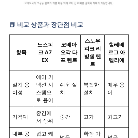
비교 상품과 장단점 비교
스노우
노스피
코베아
힐레베
피크 리
항목
크 A7
오각 타
르그 아
빙쉘 텐
EX
프 텐트
텔리에
트
에어 커
설치 용
넥션 시
쉬운 설
복잡한
매우 용
이성
스템으
치
설치
이
로 용이
중간에
가격대
중간
고가
최고가
서 상위
내부 공
넓고 쾌
확장 가
넓음
넓음