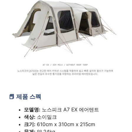
제품 스펙
모델명:
노스피크 A7 EX 에어텐트
색상:
소이밀크
크기:
610cm x 310cm x 215cm
무게:
약 24kg