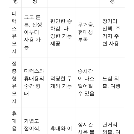
형
징
경
디
크고 튼
럭
편안한 승
장거리
튼, 신생
무거움,
스
차감, 다
산책, 주
아부터
휴대성
유
양한 기능
거지 주
사용 가
부족
모
제공
변 사용
능
차
절
충
디럭스와
승차감
형
휴대용의
적당한 무
이 다소
도심 외
유
중간 형
게와 기능
떨어질
출, 여행
모
태
수 있음
차
휴
대
가볍고
장시간
단거리
용
접이식,
휴대와 이
사용 불
외출, 여