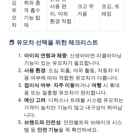
깅
퀴와 충
사용 편
크고 무
조깅, 트
유
격 흡수
리, 야외
거움
레킹
모
기능 탑
환경 적합
차
재
유모차 선택을 위한 체크리스트
아이의 연령과 체중
: 신생아라면 리클라이닝
기능이 있는 유모차가 필요합니다.
사용 환경
: 도심 외출, 야외 활동, 자동차 이
용 여부에 따라 적합한 유모차가 다릅니다.
접이식 여부
:
자주 이동
하거나
여행
시 휴대
용 또는 절충형 유모차가 편리합니다.
예산 고려
: 디럭스나 트래블 시스템 유모차는
가격이 높지만 기능이 많고 내구성이 뛰어납
니다.
브랜드와 안전성
: 안전벨트와 브레이크 시스
템 등
안전 기능
을 꼭 확인하세요.