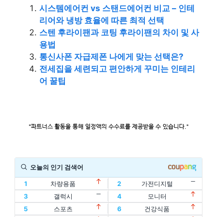
시스템에어컨 vs 스탠드에어컨 비교 – 인테
리어와 냉방 효율에 따른 최적 선택
스텐 후라이팬과 코팅 후라이팬의 차이 및 사
용법
통신사폰 자급제폰 나에게 맞는 선택은?
전세집을 세련되고 편안하게 꾸미는 인테리
어 꿀팁
오늘의 인기 검색어
1
차량용품
2
가전디지털
11
할인
12
디지털기기
3
갤럭시
4
모니터
1
차량용품
2
가전디지털
13
인텔
14
oled
5
스포츠
6
건강식품
11
할인
12
디지털기기
3
갤럭시
4
모니터