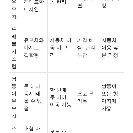
유
컴팩트한
동 편리
편
행
모
디자인
차
트
래
유모차와
자동차 이
가격 비
자동차
블
카시트
동 시 편
쌈, 관리
이용 잦
시
결합형
리
부담
은 가정
스
템
쌍
둥
두 아이
쌍둥이
한 번에
이
동시 태
크고 무
또는 형
두 아이
유
울 수 있
거움
제자매
이동 가능
모
음
사용
차
조
대형 바
운동 중