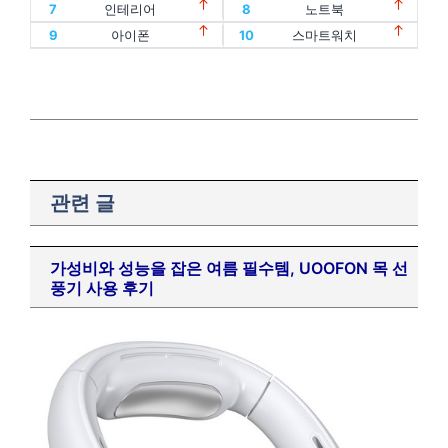
15
홈트
16
아이패드
7
인테리어
8
노트북
13
인텔
14
oled
5
스포츠
6
건강식품
17
에어팟
18
맥북
9
아이폰
10
스마트워치
15
홈트
16
아이패드
7
인테리어
8
노트북
19
폴드
20
플립
17
에어팟
18
맥북
9
아이폰
10
스마트워치
19
폴드
20
플립
관련 글
가성비와 성능을 잡은 여름 필수템, UOOFON 목 선
풍기 사용 후기