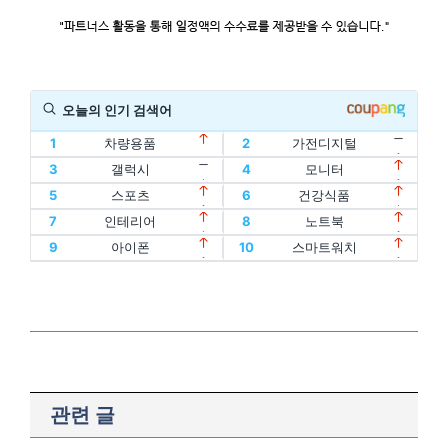
오늘의 인기 검색어
1
차량용품
2
가전디지털
11
할인
12
디지털기기
3
갤럭시
4
모니터
1
차량용품
2
가전디지털
13
인텔
14
oled
5
스포츠
6
건강식품
11
할인
12
디지털기기
3
갤럭시
4
모니터
15
홈트
16
아이패드
7
인테리어
8
노트북
13
인텔
14
oled
5
스포츠
6
건강식품
17
에어팟
18
맥북
9
아이폰
10
스마트워치
15
홈트
16
아이패드
7
인테리어
8
노트북
19
폴드
20
플립
17
에어팟
18
맥북
9
아이폰
10
스마트워치
19
폴드
20
플립
관련 글