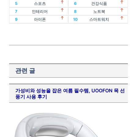
11
할인
12
디지털기기
3
갤럭시
4
모니터
15
홈트
16
아이패드
7
인테리어
8
노트북
13
인텔
14
oled
5
스포츠
6
건강식품
17
에어팟
18
맥북
9
아이폰
10
스마트워치
15
홈트
16
아이패드
7
인테리어
8
노트북
19
폴드
20
플립
17
에어팟
18
맥북
9
아이폰
10
스마트워치
19
폴드
20
플립
관련 글
가성비와 성능을 잡은 여름 필수템, UOOFON 목 선
풍기 사용 후기