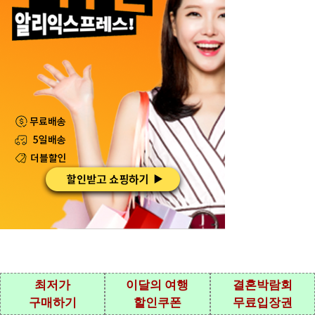
최저가
이달의 여행
결혼박람회
Privacy Policy
Terms
게시글 삭제요청
구매하기
할인쿠폰
무료입장권
© 2026 SAISO