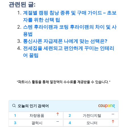
관련된 글:
계절별 캠핑 침낭 종류 및 구매 가이드 – 초보
자를 위한 선택 팁
스텐 후라이팬과 코팅 후라이팬의 차이 및 사
용법
통신사폰 자급제폰 나에게 맞는 선택은?
전세집을 세련되고 편안하게 꾸미는 인테리
어 꿀팁
오늘의 인기 검색어
1
차량용품
2
가전디지털
11
할인
12
디지털기기
3
갤럭시
4
모니터
1
차량용품
2
가전디지털
13
인텔
14
oled
5
스포츠
6
건강식품