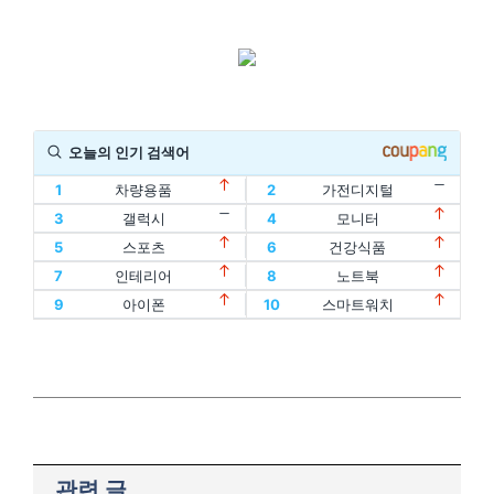
오늘의 인기 검색어
1
차량용품
2
가전디지털
11
할인
12
디지털기기
3
갤럭시
4
모니터
1
차량용품
2
가전디지털
13
인텔
14
oled
5
스포츠
6
건강식품
11
할인
12
디지털기기
3
갤럭시
4
모니터
15
홈트
16
아이패드
7
인테리어
8
노트북
13
인텔
14
oled
5
스포츠
6
건강식품
17
에어팟
18
맥북
9
아이폰
10
스마트워치
15
홈트
16
아이패드
7
인테리어
8
노트북
19
폴드
20
플립
17
에어팟
18
맥북
9
아이폰
10
스마트워치
19
폴드
20
플립
관련 글