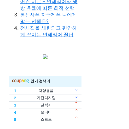
어컨 비교 – 인테리어와 냉
방 효율에 따른 최적 선택
통신사폰 자급제폰 나에게
맞는 선택은?
전세집을 세련되고 편안하
게 꾸미는 인테리어 꿀팁
인기 검색어
차량용품
1
건강식품
6
가전디지털
2
차량용품
1
인테리어
7
갤럭시
3
건강식품
6
가전디지털
2
노트북
8
모니터
4
인테리어
7
갤럭시
3
아이폰
9
스포츠
5
노트북
8
모니터
4
스마트워치
10