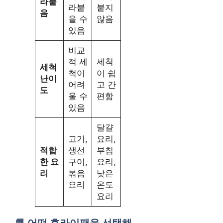
라붙
라붙
붙지
음
을 수
않음
있음
비교
적 세
세척
세척
척이
이 쉽
난이
어려
고 간
도
울 수
편함
있음
달걀
고기,
요리,
적합
생선
부침
한 요
구이,
요리,
리
볶음
낮은
요리
온도
요리
어떤 후라이팬을 선택해