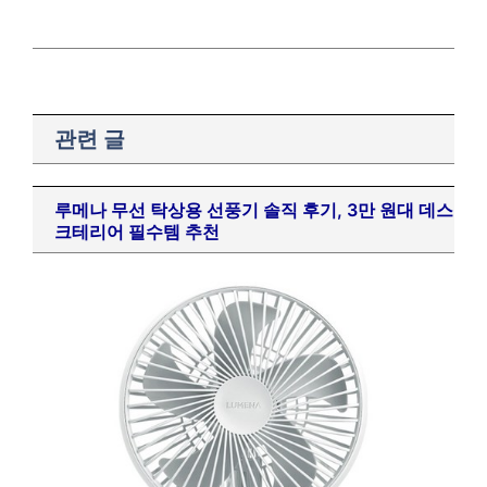
9
아이폰
10
스마트워치
19
폴드
20
플립
관련 글
루메나 무선 탁상용 선풍기 솔직 후기, 3만 원대 데스
크테리어 필수템 추천