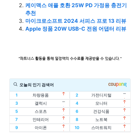
케이맥스 애플 호환 25W PD 가정용 충전기
추천
마이크로소프트 2024 서피스 프로 13 리뷰
Apple 정품 20W USB-C 전원 어댑터 리뷰
오늘의 인기 검색어
1
차량용품
2
가전디지털
11
할인
12
디지털기기
3
갤럭시
4
모니터
1
차량용품
2
가전디지털
13
인텔
14
oled
5
스포츠
6
건강식품
11
할인
12
디지털기기
3
갤럭시
4
모니터
15
홈트
16
아이패드
7
인테리어
8
노트북
13
인텔
14
oled
5
스포츠
6
건강식품
17
에어팟
18
맥북
9
아이폰
10
스마트워치
15
홈트
16
아이패드
7
인테리어
8
노트북
19
폴드
20
플립
17
에어팟
18
맥북