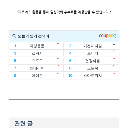
오늘의 인기 검색어
1
차량용품
2
가전디지털
11
할인
12
디지털기기
3
갤럭시
4
모니터
1
차량용품
2
가전디지털
13
인텔
14
oled
5
스포츠
6
건강식품
11
할인
12
디지털기기
3
갤럭시
4
모니터
15
홈트
16
아이패드
7
인테리어
8
노트북
13
인텔
14
oled
5
스포츠
6
건강식품
17
에어팟
18
맥북
9
아이폰
10
스마트워치
15
홈트
16
아이패드
7
인테리어
8
노트북
19
폴드
20
플립
17
에어팟
18
맥북
9
아이폰
10
스마트워치
19
폴드
20
플립
관련 글