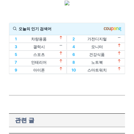
오늘의 인기 검색어
1
차량용품
2
가전디지털
11
할인
12
디지털기기
3
갤럭시
4
모니터
1
차량용품
2
가전디지털
13
인텔
14
oled
5
스포츠
6
건강식품
11
할인
12
디지털기기
3
갤럭시
4
모니터
15
홈트
16
아이패드
7
인테리어
8
노트북
13
인텔
14
oled
5
스포츠
6
건강식품
17
에어팟
18
맥북
9
아이폰
10
스마트워치
15
홈트
16
아이패드
7
인테리어
8
노트북
19
폴드
20
플립
17
에어팟
18
맥북
9
아이폰
10
스마트워치
19
폴드
20
플립
관련 글