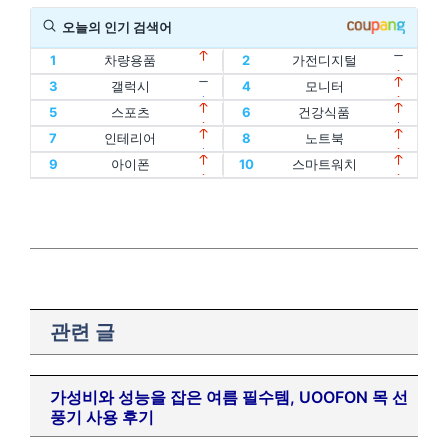
오늘의 인기 검색어
1
차량용품
2
가전디지털
11
할인
12
디지털기기
3
갤럭시
4
모니터
1
차량용품
2
가전디지털
13
인텔
14
oled
5
스포츠
6
건강식품
11
할인
12
디지털기기
3
갤럭시
4
모니터
15
홈트
16
아이패드
7
인테리어
8
노트북
13
인텔
14
oled
5
스포츠
6
건강식품
17
에어팟
18
맥북
9
아이폰
10
스마트워치
15
홈트
16
아이패드
7
인테리어
8
노트북
19
폴드
20
플립
17
에어팟
18
맥북
9
아이폰
10
스마트워치
19
폴드
20
플립
관련 글
가성비와 성능을 잡은 여름 필수템, UOOFON 목 선
풍기 사용 후기