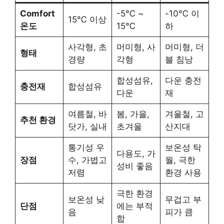
Comfort
-5℃ ~
-10℃ 이
15℃ 이상
온도
15℃
하
사각형, 초
머미형, 사
머미형, 더
형태
경량
각형
블 침낭
합성섬유,
다운 충전
충전재
합성섬유
다운
재
여름철, 바
봄, 가을,
겨울철, 고
추천 환경
닷가, 실내
초겨울
산지대
통기성 우
보온성 탁
다용도, 가
장점
수, 가볍고
월, 극한
성비 좋음
저렴
환경 사용
극한 환경
보온성 낮
무겁고 부
단점
에는 부적
음
피가 큼
합