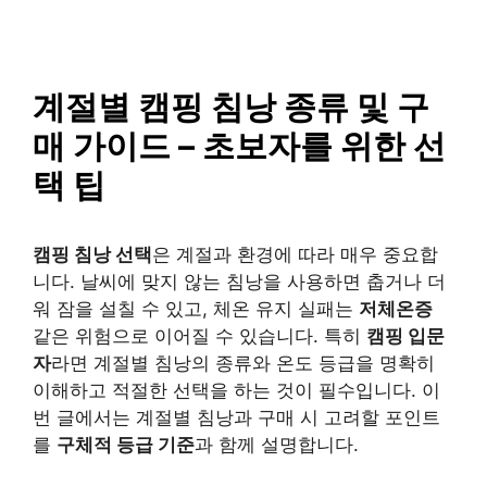
SAISO
컨
텐
츠
로
계절별 캠핑 침낭 종류 및 구
건
매 가이드 – 초보자를 위한 선
너
뛰
택 팁
기
캠핑 침낭 선택
은 계절과 환경에 따라 매우 중요합
니다. 날씨에 맞지 않는 침낭을 사용하면 춥거나 더
워 잠을 설칠 수 있고, 체온 유지 실패는
저체온증
같은 위험으로 이어질 수 있습니다. 특히
캠핑 입문
자
라면 계절별 침낭의 종류와 온도 등급을 명확히
이해하고 적절한 선택을 하는 것이 필수입니다. 이
번 글에서는 계절별 침낭과 구매 시 고려할 포인트
를
구체적 등급 기준
과 함께 설명합니다.