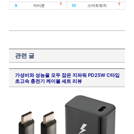
13
인텔
14
oled
5
스포츠
6
건강식품
17
에어팟
18
맥북
9
아이폰
10
스마트워치
15
홈트
16
아이패드
7
인테리어
8
노트북
19
폴드
20
플립
17
에어팟
18
맥북
9
아이폰
10
스마트워치
19
폴드
20
플립
관련 글
가성비와 성능을 모두 잡은 지파워 PD25W C타입
초고속 충전기 케이블 세트 리뷰