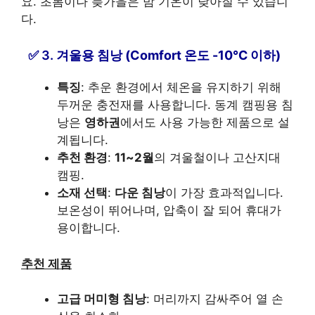
요. 초봄이나 늦가을은 밤 기온이 낮아질 수 있습니
다.
3.
겨울용 침낭 (Comfort 온도 -10℃ 이하)
특징
: 추운 환경에서 체온을 유지하기 위해
두꺼운 충전재를 사용합니다. 동계 캠핑용 침
낭은
영하권
에서도 사용 가능한 제품으로 설
계됩니다.
추천 환경
:
11~2월
의 겨울철이나 고산지대
캠핑.
소재 선택
:
다운 침낭
이 가장 효과적입니다.
보온성이 뛰어나며, 압축이 잘 되어 휴대가
용이합니다.
추천 제품
고급 머미형 침낭
: 머리까지 감싸주어 열 손