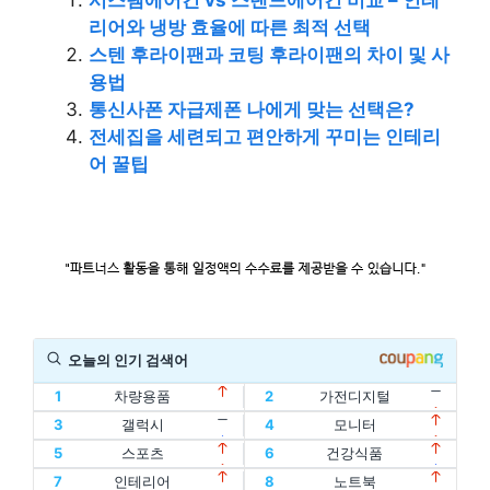
시스템에어컨 vs 스탠드에어컨 비교 – 인테
리어와 냉방 효율에 따른 최적 선택
스텐 후라이팬과 코팅 후라이팬의 차이 및 사
용법
통신사폰 자급제폰 나에게 맞는 선택은?
전세집을 세련되고 편안하게 꾸미는 인테리
어 꿀팁
오늘의 인기 검색어
1
차량용품
2
가전디지털
11
할인
12
디지털기기
3
갤럭시
4
모니터
1
차량용품
2
가전디지털
13
인텔
14
oled
5
스포츠
6
건강식품
11
할인
12
디지털기기
3
갤럭시
4
모니터
15
홈트
16
아이패드
7
인테리어
8
노트북