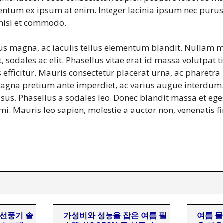
mentum ex ipsum at enim. Integer lacinia ipsum nec purus 
 nisl et commodo.
us magna, ac iaculis tellus elementum blandit. Nullam m
 sodales ac elit. Phasellus vitae erat id massa volutpat t
 efficitur. Mauris consectetur placerat urna, ac pharetra l
na pretium ante imperdiet, ac varius augue interdum. 
isus. Phasellus a sodales leo. Donec blandit massa et eg
mi. Mauris leo sapien, molestie a auctor non, venenatis f
 선풍기 솔
가성비와 성능을 잡은 여름 필
여름 물