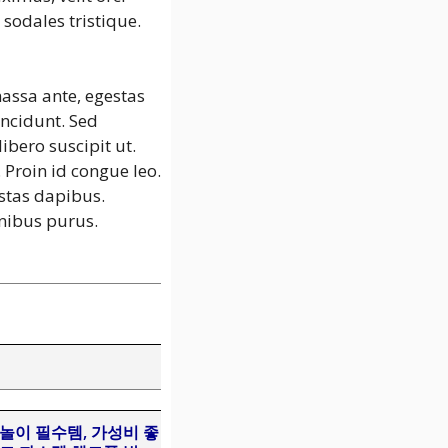
sodales tristique.
assa ante, egestas
incidunt. Sed
ibero suscipit ut.
Proin id congue leo.
estas dapibus.
inibus purus.
놀이 필수템, 가성비 좋