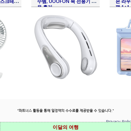
 데스크테리
수템, UOOFON 목 선풍기 사
은 라우
용 후기
팩 1+
Privacy Poli
이달의 여행