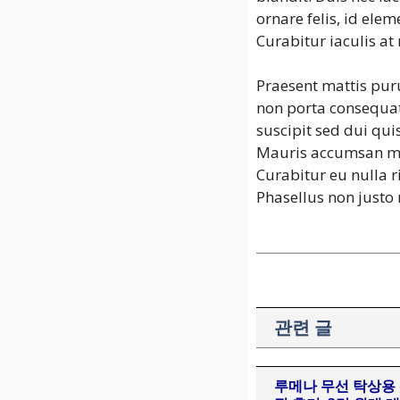
ornare felis, id ele
Curabitur iaculis at
Praesent mattis pur
non porta consequat,
suscipit sed dui quis
Mauris accumsan mag
Curabitur eu nulla r
Phasellus non justo 
관련 글
루메나 무선 탁상용