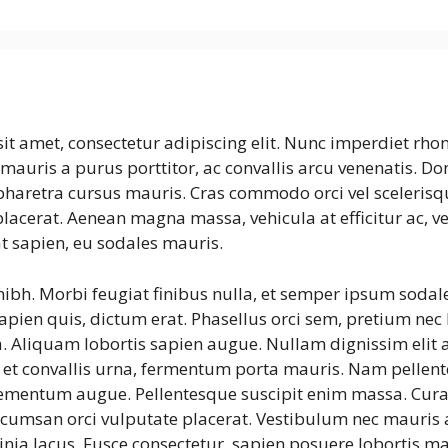
it amet, consectetur adipiscing elit. Nunc imperdiet rho
mauris a purus porttitor, ac convallis arcu venenatis. Do
pharetra cursus mauris. Cras commodo orci vel scelerisqu
 placerat. Aenean magna massa, vehicula at efficitur ac, v
t sapien, eu sodales mauris.
nibh. Morbi feugiat finibus nulla, et semper ipsum sodale
apien quis, dictum erat. Phasellus orci sem, pretium nec 
. Aliquam lobortis sapien augue. Nullam dignissim elit a
 et convallis urna, fermentum porta mauris. Nam pellente
 elementum augue. Pellentesque suscipit enim massa. Cu
cumsan orci vulputate placerat. Vestibulum nec mauris a
cinia lacus. Fusce consectetur, sapien posuere lobortis ma