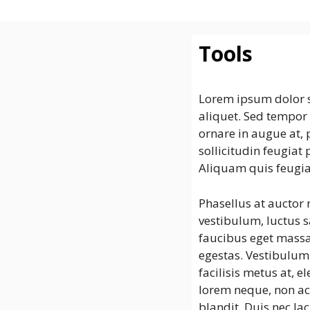
SAISO
컨
텐
츠
Tools
로
건
너
Lorem ipsum dolor s
뛰
aliquet. Sed tempor 
기
ornare in augue at, 
sollicitudin feugiat
Aliquam quis feugia
Phasellus at auctor 
vestibulum, luctus s
faucibus eget massa
egestas. Vestibulum
facilisis metus at,
lorem neque, non ac
blandit. Duis nec la