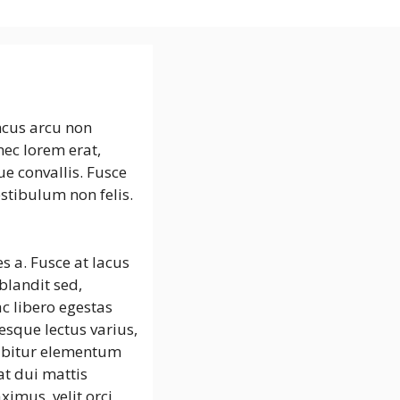
ncus arcu non
nec lorem erat,
e convallis. Fusce
estibulum non felis.
s a. Fusce at lacus
blandit sed,
c libero egestas
sque lectus varius,
rabitur elementum
t dui mattis
ximus, velit orci