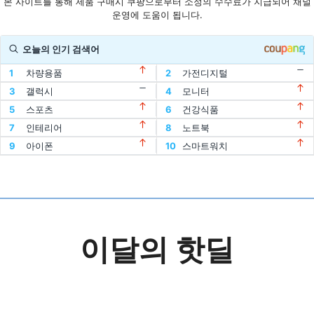
본 사이트를 통해 제품 구매시 쿠팡으로부터 소정의 수수료가 지급되어 채널
운영에 도움이 됩니다.
오늘의 인기 검색어
1
차량용품
2
가전디지털
11
할인
12
디지털기기
3
갤럭시
4
모니터
1
차량용품
2
가전디지털
13
인텔
14
oled
5
스포츠
6
건강식품
11
할인
12
디지털기기
3
갤럭시
4
모니터
15
홈트
16
아이패드
7
인테리어
8
노트북
13
인텔
14
oled
5
스포츠
6
건강식품
17
에어팟
18
맥북
9
아이폰
10
스마트워치
15
홈트
16
아이패드
7
인테리어
8
노트북
19
폴드
20
플립
17
에어팟
18
맥북
9
아이폰
10
스마트워치
19
폴드
20
플립
이달의 핫딜