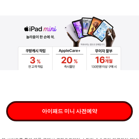
SAISO
컨
텐
츠
로
건
너
뛰
기
아이패드 미니 사전예약