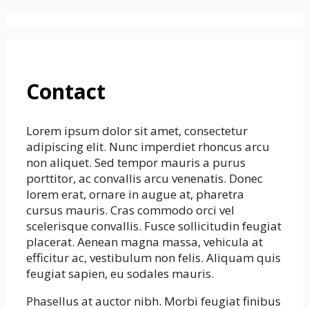
컨
SAISO
텐
츠
로
Contact
건
너
뛰
Lorem ipsum dolor sit amet, consectetur
기
adipiscing elit. Nunc imperdiet rhoncus arcu
non aliquet. Sed tempor mauris a purus
porttitor, ac convallis arcu venenatis. Donec
lorem erat, ornare in augue at, pharetra
cursus mauris. Cras commodo orci vel
scelerisque convallis. Fusce sollicitudin feugiat
placerat. Aenean magna massa, vehicula at
efficitur ac, vestibulum non felis. Aliquam quis
feugiat sapien, eu sodales mauris.
Phasellus at auctor nibh. Morbi feugiat finibus