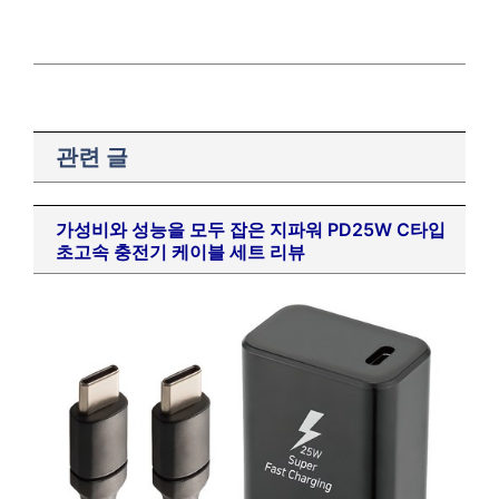
17
에어팟
18
맥북
9
아이폰
10
스마트워치
19
폴드
20
플립
관련 글
가성비와 성능을 모두 잡은 지파워 PD25W C타입
초고속 충전기 케이블 세트 리뷰