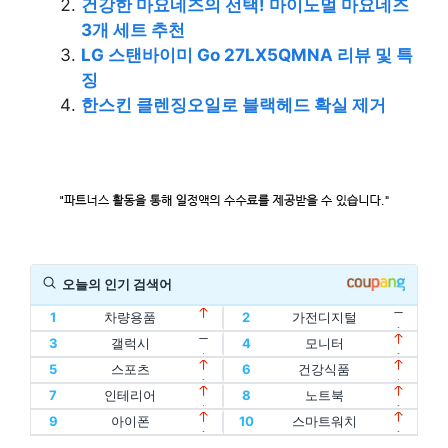
건강한 마요네즈의 선택! 마이노멀 마요네즈
3개 세트 추천
LG 스탠바이미 Go 27LX5QMNA 리뷰 및 특
징
한스킨 클렌징오일로 블랙헤드 확실 제거
오늘의 인기 검색어
1
차량용품
2
가전디지털
11
할인
12
디지털기기
3
갤럭시
4
모니터
1
차량용품
2
가전디지털
13
인텔
14
oled
5
스포츠
6
건강식품
11
할인
12
디지털기기
3
갤럭시
4
모니터
15
홈트
16
아이패드
7
인테리어
8
노트북
13
인텔
14
oled
5
스포츠
6
건강식품
17
에어팟
18
맥북
9
아이폰
10
스마트워치
15
홈트
16
아이패드
7
인테리어
8
노트북
19
폴드
20
플립