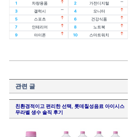
1
차량용품
2
가전디지털
11
할인
12
디지털기기
3
갤럭시
4
모니터
1
차량용품
2
가전디지털
13
인텔
14
oled
5
스포츠
6
건강식품
11
할인
12
디지털기기
3
갤럭시
4
모니터
15
홈트
16
아이패드
7
인테리어
8
노트북
13
인텔
14
oled
5
스포츠
6
건강식품
17
에어팟
18
맥북
9
아이폰
10
스마트워치
15
홈트
16
아이패드
7
인테리어
8
노트북
19
폴드
20
플립
17
에어팟
18
맥북
9
아이폰
10
스마트워치
19
폴드
20
플립
관련 글
친환경적이고 편리한 선택, 롯데칠성음료 아이시스
무라벨 생수 솔직 후기